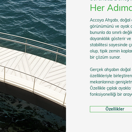
Her Adım
Accoya Ahşabı, doğal 
görünümünü ve ayak al
bununla da sınırlı deği
dayanıklılık gösterir v
stabilitesi sayesinde ça
olup, tipik zemin kap
bir çözüm sunar.
Gerçek ahşabın doğal 
özellikleriyle birleştir
mekanlarınızı genişlet
Özellikle çıplak ayakla
fonksiyonelliği bir araya
Özellikler