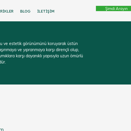
Şimdi Arayın
ERİKLER
bLOG
İLETİŞİM
nu ve estetik görünümünü koruyarak üstün
 aşınmaya ve yıpranmaya karşı dirençli olup,
ymıklara karşı dayanıklı yapısıyla uzun ömürlü
ür.
im