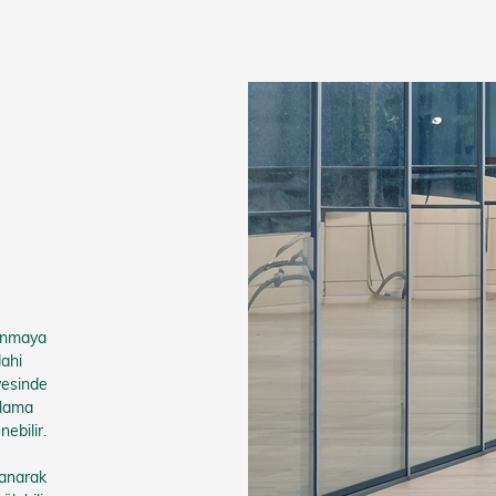
şınmaya
dahi
yesinde
ğlama
nebilir.
zanarak