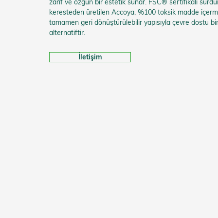
zarif ve özgün bir estetik sunar. FSC® sertifikalı sürdür
keresteden üretilen Accoya, %100 toksik madde içerm
tamamen geri dönüştürülebilir yapısıyla çevre dostu bi
alternatiftir.
İletişim