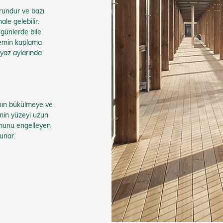
orundur ve bazı
le gelebilir.
 günlerde bile
 zemin kaplama
yaz aylarında
ının bükülmeye ve
emin yüzeyi uzun
umunu engelleyen
sunar.