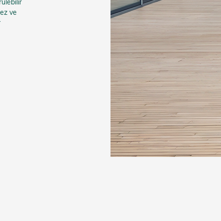
ülebilir
ez ve
r