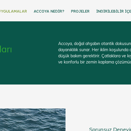
UYGULAMALAR
ACCOYA NEDİR?
PROJELER
İNDİRİLEbİLİR İÇ
Accoya, doğal ahşabın otantik dokusu
arı
dayanıklılık sunar. Her iklim koşulunda
düşük bakım gerektirir. Çatlaklara ve kı
ve konforlu bir zemin kaplama çözümüd
Sorunsuz Deney