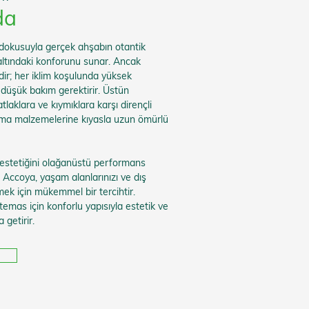
da
dokusuyla gerçek ahşabın otantik
tındaki konforunu sunar. Ancak
ldir; her iklim koşulunda yüksek
e düşük bakım gerektirir. Üstün
tlaklara ve kıymıklara karşı dirençli
lama malzemelerine kıyasla uzun ömürlü
estetiğini olağanüstü performans
en Accoya, yaşam alanlarınızı ve dış
mek için mükemmel bir tercihtir.
 temas için konforlu yapısıyla estetik ve
 getirir.